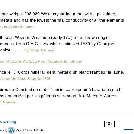
ic weight: 208.980 White crystalline metal with a pink tinge,
metals and has the lowest thermal conductivity of all the elements
ents of periodic system
, also Wismut, Wissmuth (early 17c.), of unknown origin;
te mass, from O.H.G. hwiz white. Latinized 1530 by Georgius
recognize… …
Etymology dictionary
sch-kritisches Wörterbuch der Hochdeutschen Mundart
 le T.) Corps minéral, demi métal d un blanc tirant sur le jaune.
naire de l'Académie Française 1798
aires de Constantine et de Tunisie, correspond à l arabe bajmaT,
ons emportées par les pèlerins se rendant à la Mecque. Autres
de famille
Advertising
18+
upal,
WordPress, MODx.