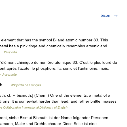
bison
element that has the symbol Bi and atomic number 83. This
or metal has a pink tinge and chemically resembles arsenic and
… …
Wikipedia
l’élément chimique de numéro atomique 83. C’est le plus lourd du
ient après l’azote, le phosphore, l’arsenic et l’antimoine, mais,
 Universelle
 Sb …
Wikipédia en Français
th: cf. F. bismuth.] (Chem.) One of the elements; a metal of a
edrons. It is somewhat harder than lead, and rather brittle; masses
e Collaborative International Dictionary of English
ent, siehe Bismut Bismuth ist der Name folgender Personen:
ramann, Maler und Drehbuchautor Diese Seite ist eine