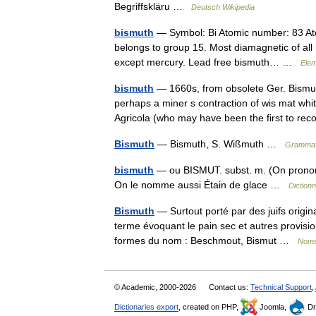
Begriffskläru …
Deutsch Wikipedia
bismuth
— Symbol: Bi Atomic number: 83 Atom
belongs to group 15. Most diamagnetic of all 
except mercury. Lead free bismuth… …
Elem
bismuth
— 1660s, from obsolete Ger. Bismuth
perhaps a miner s contraction of wis mat whi
Agricola (who may have been the first to 
Bismuth
— Bismuth, S. Wißmuth …
Grammati
bismuth
— ou BISMUT. subst. m. (On prononce
On le nomme aussi Étain de glace …
Diction
Bismuth
— Surtout porté par des juifs origin
terme évoquant le pain sec et autres provisi
formes du nom : Beschmout, Bismut …
Noms 
© Academic, 2000-2026
Contact us:
Technical Support
,
Dictionaries export
, created on PHP,
Joomla,
Dr