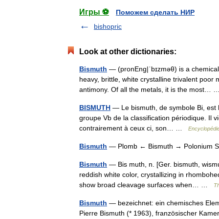
Игры ⚽
Поможем сделать НИР
bishopric
Look at other dictionaries:
Bismuth
— (pronEng|ˈbɪzməθ) is a chemical 
heavy, brittle, white crystalline trivalent po
antimony. Of all the metals, it is the most
BISMUTH
— Le bismuth, de symbole Bi, est 
groupe Vb de la classification périodique. Il v
contrairement à ceux ci, son… …
Encyclopédie
Bismuth
— Plomb ← Bismuth → Polonium
Bismuth
— Bis muth, n. [Ger. bismuth, wismu
reddish white color, crystallizing in rhomboh
show broad cleavage surfaces when… …
Th
Bismuth
— bezeichnet: ein chemisches Elem
Pierre Bismuth (* 1963), französischer Kame