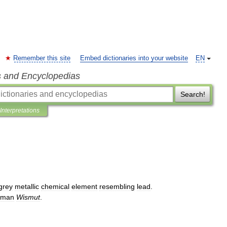
Remember this site
Embed dictionaries into your website
EN
s and Encyclopedias
Search!
Interpretations
grey
metallic
chemical
element
resembling
lead
.
rman
Wismut
.