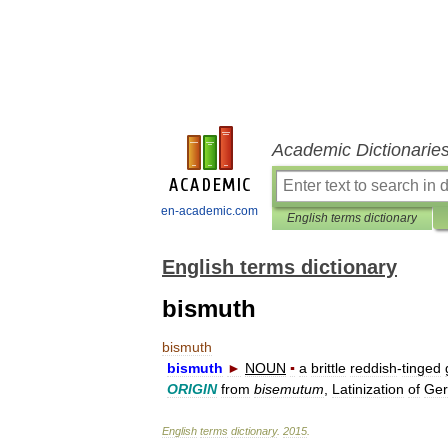
Academic Dictionarie
en-academic.com
English terms dictionary
English terms dictionary
bismuth
bismuth
bismuth
►
NOUN
▪
a
brittle
reddish
-
tinged
ORIGIN
from
bisemutum
,
Latinization
of
Ge
English
terms
dictionary
.
2015
.